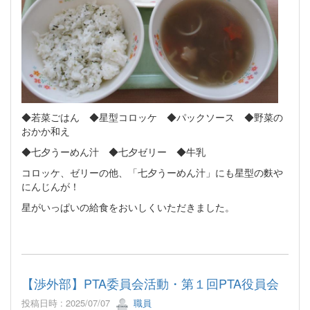
◆若菜ごはん ◆星型コロッケ ◆パックソース ◆野菜の
おかか和え
◆七夕うーめん汁 ◆七夕ゼリー ◆牛乳
コロッケ、ゼリーの他、「七夕うーめん汁」にも星型の麩や
にんじんが！
星がいっぱいの給食をおいしくいただきました。
【渉外部】PTA委員会活動・第１回PTA役員会
投稿日時 : 2025/07/07
職員