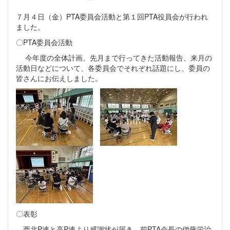
７月４日（金）PTA委員会活動と第１回PTA役員会が行われ
ました。
〇PTA委員会活動
今年度の全体計画、先月まで行ってきた活動報告、来月の
活動日などについて、各委員会でそれぞれ話題にし、委員の
皆さんにお伝えしました。
〇表彰
西北P連と高P連より感謝状が届き、前PTA会長の伊藤栄治