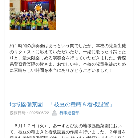
約１時間の演奏会はあっという間でしたが、本校の児童生徒
のリクエストに応えていただいたり、一緒に歌ったり踊った
りと、最大限楽しめる演奏会を行っていただきました。青森
県警察音楽隊の皆さま、お忙しい中、本校の児童生徒のため
に素晴らしい時間を本当にありがとうございました！
地域協働菜園 「枝豆の種蒔＆看板設置」
投稿日時 : 2025/06/22
行事運営部
６月１７日（火）、あーすとぴあの地域協働菜園におい
て、枝豆の種まきと看板設置の作業を行いました。２年目を
迎えた地域協働菜園では、じゃがいもの栽培に加えて枝豆を