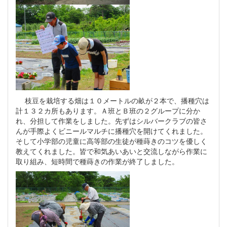
枝豆を栽培する畑は１０メートルの畝が２本で、播種穴は
計１３２カ所もあります。Ａ班とＢ班の２グループに分か
れ、分担して作業をしました。先ずはシルバークラブの皆さ
んが手際よくビニールマルチに播種穴を開けてくれました。
そして小学部の児童に高等部の生徒が種蒔きのコツを優しく
教えてくれました。皆で和気あいあいと交流しながら作業に
取り組み、短時間で種蒔きの作業が終了しました。