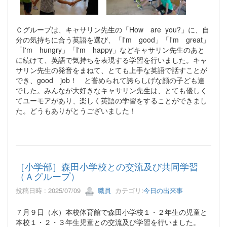
Ｃグループは、キャサリン先生の「How are you?」に、自
分の気持ちに合う英語を選び、「I'm good」「I'm great」
「I'm hungry」「I'm happy」などキャサリン先生のあと
に続けて、英語で気持ちを表現する学習を行いました。キャ
サリン先生の発音をまねて、とても上手な英語で話すことが
でき、good job！ と誉められて誇らしげな顔の子ども達
でした。みんなが大好きなキャサリン先生は、とても優しく
てユーモアがあり、楽しく英語の学習をすることができまし
た。どうもありがとうございました！
［小学部］森田小学校との交流及び共同学習
（Ａグループ）
投稿日時 : 2025/07/09
職員
カテゴリ:
今日の出来事
７月９日（水）本校体育館で森田小学校１・２年生の児童と
本校１・２・３年生児童との交流及び学習を行いました。