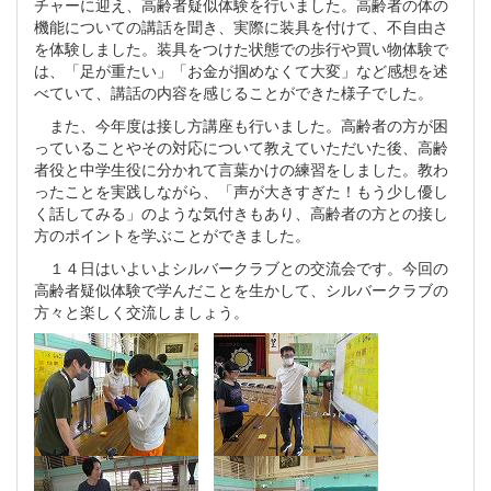
チャーに迎え、高齢者疑似体験を行いました。高齢者の体の
機能についての講話を聞き、実際に装具を付けて、不自由さ
を体験しました。装具をつけた状態での歩行や買い物体験で
は、「足が重たい」「お金が掴めなくて大変」など感想を述
べていて、講話の内容を感じることができた様子でした。
また、今年度は接し方講座も行いました。高齢者の方が困
っていることやその対応について教えていただいた後、高齢
者役と中学生役に分かれて言葉かけの練習をしました。教わ
ったことを実践しながら、「声が大きすぎた！もう少し優し
く話してみる」のような気付きもあり、高齢者の方との接し
方のポイントを学ぶことができました。
１４日はいよいよシルバークラブとの交流会です。今回の
高齢者疑似体験で学んだことを生かして、シルバークラブの
方々と楽しく交流しましょう。