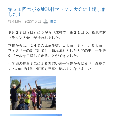
第２１回つがる地球村マラソン大会に出場しま
した！
投稿日時 : 2025/10/02
職員
９月２８日（日）につがる地球村で「第２１回つがる地球村
マラソン大会」が行われました。
本校からは、２４名の児童生徒が１ｋｍ、３ｋｍ、５ｋｍ、
ファミリーの部に出場し、晴れ晴れとした天候の中、一生懸
命ゴールを目指して走ることができました。
小学部の児童３名による力強い選手宣誓から始まり、森養テ
ントの前では熱い応援も児童生徒の力になりました！