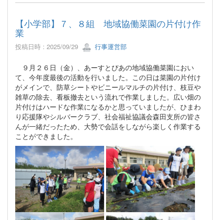
【小学部】７、８組 地域協働菜園の片付け作
業
投稿日時 : 2025/09/29
行事運営部
９月２６日（金）、あーすとぴあの地域協働菜園におい
て、今年度最後の活動を行いました。この日は菜園の片付け
がメインで、防草シートやビニールマルチの片付け、枝豆や
雑草の除去、看板撤去という流れで作業しました。広い畑の
片付けはハードな作業になるかと思っていましたが、ひまわ
り応援隊やシルバークラブ、社会福祉協議会森田支所の皆さ
んが一緒だったため、大勢で会話をしながら楽しく作業する
ことができました。