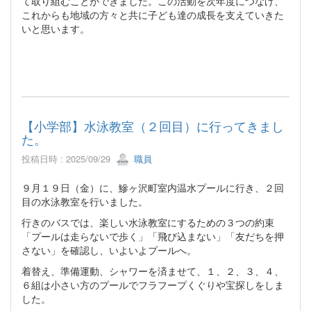
て取り組むことができました。この活動を次年度につなげ、
これからも地域の方々と共に子ども達の成長を支えていきた
いと思います。
【小学部】水泳教室（２回目）に行ってきまし
た。
投稿日時 : 2025/09/29
職員
９月１９日（金）に、鰺ヶ沢町室内温水プールに行き、２回
目の水泳教室を行いました。
行きのバスでは、楽しい水泳教室にするための３つの約束
「プールは走らないで歩く」「飛び込まない」「友だちを押
さない」を確認し、いよいよプールへ。
着替え、準備運動、シャワーを済ませて、１、２、３、４、
６組は小さい方のプールでフラフープくぐりや宝探しをしま
した。