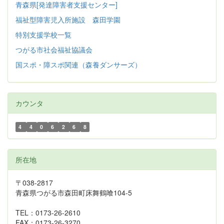
青森県[発達障害者支援センター]
福祉型障害児入所施設 森田学園
特別支援学校一覧
つがる市社会福祉協議会
国スポ・障スポ関連（森養ダンサーズ）
カウンタ
4
4
0
6
2
6
8
所在地
〒038-2817
青森県つがる市森田町床舞鶴喰104-5
TEL：0173-26-2610
FAX：0173-26-3270