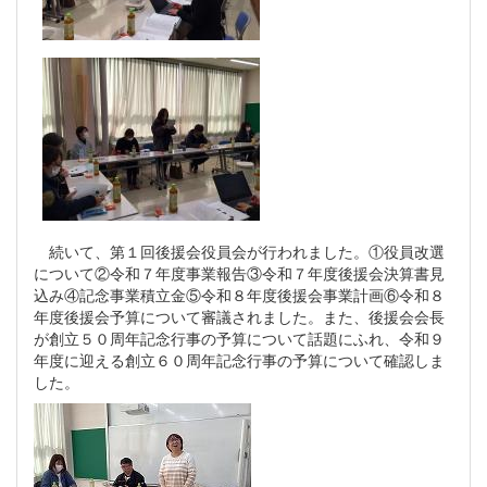
続いて、第１回後援会役員会が行われました。①役員改選
について②令和７年度事業報告③令和７年度後援会決算書見
込み④記念事業積立金⑤令和８年度後援会事業計画⑥令和８
年度後援会予算について審議されました。また、後援会会長
が創立５０周年記念行事の予算について話題にふれ、令和９
年度に迎える創立６０周年記念行事の予算について確認しま
した。