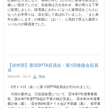
厳しい状況でしたが、生徒達は力を合わせ、家の周りを丁寧
に除雪しました。除雪後にきれいになった家周辺をごらんに
なったお年寄りは、涙を流して喜ばれていました。「また来
年お願いします」の依頼に「はい！」と笑顔で答えた森田イ
ンパルスの隊員達でした。
【渉外部】第3回PTA役員会・第1回後援会役員
会
投稿日時 : 02/13
職員
2月１３日（金）に第３回PTA役員会が行われました。
今回の案件は、①役員改選について、②令和7年度事業報
告、③令和7年度PTA会計予算の執行見直し、④令和８年度事
業計画（案）、⑤令和8年度ＰＴＡ会計予算書（案）、⑥卒業