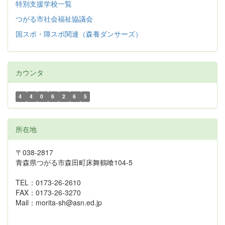
特別支援学校一覧
つがる市社会福祉協議会
国スポ・障スポ関連（森養ダンサーズ）
カウンタ
4
4
0
6
2
6
5
所在地
〒038-2817
青森県つがる市森田町床舞鶴喰104-5
TEL：0173-26-2610
FAX：0173-26-3270
Mail：morita-sh@asn.ed.jp