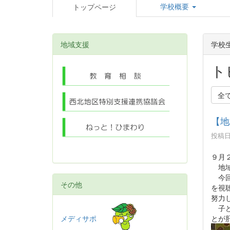
学校概要
トップページ
地域支援
学校
ト
全
【地
投稿日時
９月
地域
今回
その他
を視
努力
子ど
メディサポ
とが