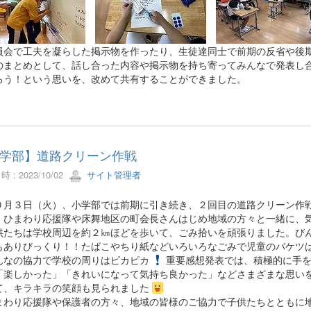
員会で工夫を凝らした掲示物を作ったり、生徒達同士で前期の反省や後
のまとめとして、話し合った内容や掲示物を持ち寄ってみんなで発表し
ろう！という思いを、改めて共有することができました。
小学部】道路クリーン作戦
 : 2023/10/02
サイト管理者
月３日（火）、小学部では前期に引き続き、２回目の道路クリーン作戦
、ひまわり応援隊や床舞地区の町会長さんはじめ地域の方々と一緒に、
たちは学校周辺を約２㎞ほどを歩いて、ごみ拾いを頑張りました。びん
もありびっくり！！たばこやちり紙などいろいろなごみで児童のバケツ
なの協力で学校の周りはピカピカ
重要感想発表では、積極的に手
「楽しかった」「きれいになって気持ち良かった」などさまざまな思い
て、キラキラの笑顔も見られました
わり応援隊や保護者の方々、地域の皆様のご協力で子供たちとともに地