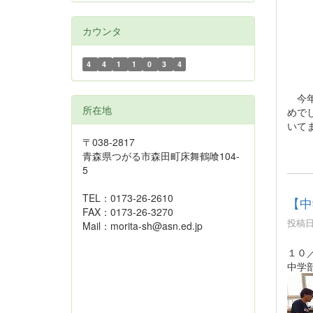
カウンタ
4
4
1
1
0
3
4
今年
所在地
めで
いて
〒038-2817
青森県つがる市森田町床舞鶴喰104-
5
TEL：0173-26-2610
【中
FAX：0173-26-3270
投稿日時
Mail：morita-sh@asn.ed.jp
１０
中学