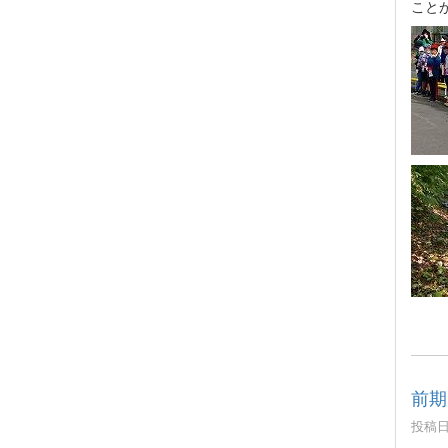
こと
前期
投稿日時