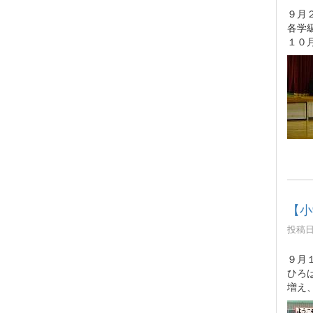
９月
各学
１０
【小
投稿日時
９月
ひろ
増え