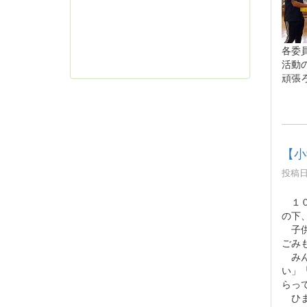
各委
活動
頑張
【
投稿日時
１０
の下
子供
ごみ
みん
い」
らっ
ひま