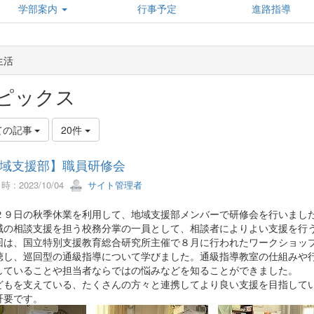
学部案内
行事予定
進路指導
生活
ピックス
ての記事
20件
域支援部】職員研修会
 : 2023/10/04
サイト管理者
２９日の秋季休業を利用して、地域支援部メンバーで研修会を行いまし
の相談支援を担う校務分掌の一員として、相談者によりよい支援を行う
は、国立特別支援教育総合研究所主催で８月に行われたワークショップ
聴し、巡回型の通級指導について学びました。通級指導教室の仕組みや
していることや担当者ならではの悩みなどを知ることができました。
もを支えている、たくさんの方々と連携してより良い支援を目指してい
肝要です。