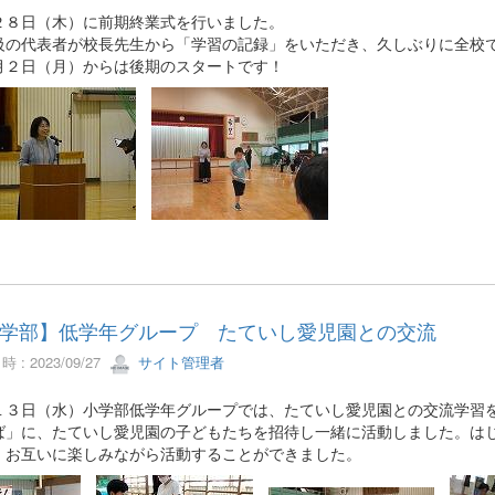
２８日（木）に前期終業式を行いました。
級の代表者が校長先生から「学習の記録」をいただき、久しぶりに全校
月２日（月）からは後期のスタートです！
学部】低学年グループ たていし愛児園との交流
 : 2023/09/27
サイト管理者
１３日（水）小学部低学年グループでは、たていし愛児園との交流学習
ば」に、たていし愛児園の子どもたちを招待し一緒に活動しました。は
、お互いに楽しみながら活動することができました。