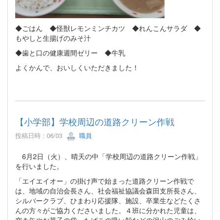
◆ごはん ◆怪獣レモンミンチカツ ◆れんこんサラダ ◆
もやしと生揚げのみそ汁
◆歯と口の健康週間ゼリー ◆牛乳
よくかんで、おいしくいただきました！
【小学部】学校周辺の道路クリーン作戦
投稿日時 : 06/03
職員
6月2日（火）、晴天の中「学校周辺の道路クリーン作戦」
を行いました。
「エイエイオー」の掛け声で始まった道路クリーン作戦で
は、地域の自治会長さん、社会福祉協議会森田支所長さん、
シルバークラブ、ひまわり応援隊、施設、卒業生などたくさ
んの方々がご協力くださいました。４班に分かれた児童は、
空き缶やお菓子の袋、たばこの吸い殻などの沢山のごみ拾い