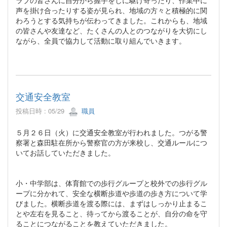
ラブの皆さんに自分から握手をしに駆け寄ったり、作業中に
声を掛け合ったりする姿が見られ、地域の方々と積極的に関
わろうとする気持ちが伝わってきました。これからも、地域
の皆さんや友達など、たくさんの人とのつながりを大切にし
ながら、全員で協力して活動に取り組んでいきます。
交通安全教室
投稿日時 : 05/29
職員
５月２６日（火）に交通安全教室が行われました。つがる警
察署と森田駐在所から警察官の方が来校し、交通ルールにつ
いてお話していただきました。
小・中学部は、体育館での歩行グループと校外での歩行グル
ープに分かれて、安全な横断歩道や歩道の歩き方について学
びました。横断歩道を渡る際には、まずはしっかり止まるこ
とや左右を見ること、待ってから渡ることが、自分の命を守
ることにつながることを教えていただきました。