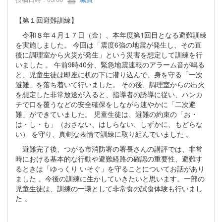
【第１回避難訓練】
令和８年４月１７日（金）、本年度第1回目となる避難訓練
を実施しました。 今回は「震度6強の地震が発生し、その直
後に調理室から火災が発生」という災害を想定して訓練を行
いました 。 午前9時40分、緊急地震速報のアラーム音が鳴る
と、児童生徒は即座に机の下に潜り込んで、身を守る「一次
避難」を落ち着いて行いました。 その後、調理室からの出火
を想定した非常放送が入ると、指導者の誘導に従い、ハンカ
チで口を覆うなどの安全確保をしながら速やかに「二次避
難」ができていました。 児童生徒は、避難の約束の「お・
は・し・も」（おさない、はしらない、しずかに、もどらな
い） を守り、真剣な表情で訓練に取り組んでいました 。
避難完了後、つがる市消防署の署長さんの講評では、非常
時における基本的な行動や避難経路の確認の重要性、避難す
るときは「ゆっくり いそぐ」を守ることについてお話があり
ました 。今後の訓練に生かしていきたいと思います。一部の
児童生徒は、訓練の一環として非常食の試食体験も行いまし
た 。