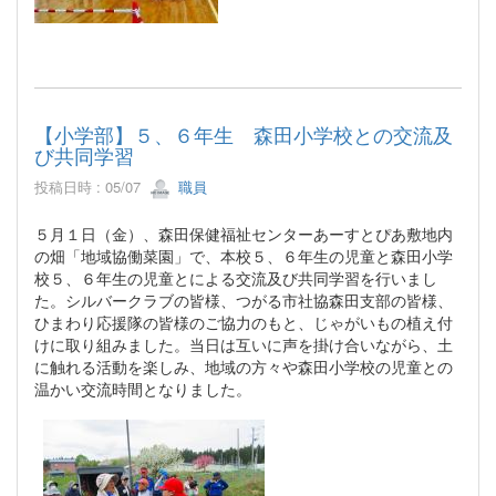
【小学部】５、６年生 森田小学校との交流及
び共同学習
投稿日時 : 05/07
職員
５月１日（金）、森田保健福祉センターあーすとぴあ敷地内
の畑「地域協働菜園」で、本校５、６年生の児童と森田小学
校５、６年生の児童とによる交流及び共同学習を行いまし
た。シルバークラブの皆様、つがる市社協森田支部の皆様、
ひまわり応援隊の皆様のご協力のもと、じゃがいもの植え付
けに取り組みました。当日は互いに声を掛け合いながら、土
に触れる活動を楽しみ、地域の方々や森田小学校の児童との
温かい交流時間となりました。