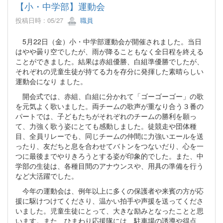
【小・中学部】運動会
投稿日時 : 05/27
職員
5月22日（金）小・中学部運動会が開催されました。当日
はやや曇り空でしたが、雨が降ることもなく全日程を終える
ことができました。結果は赤組優勝、白組準優勝でしたが、
それぞれの児童生徒が持てる力を存分に発揮した素晴らしい
運動会になり ました。
開会式では、赤組、白組に分かれて「ゴーゴーゴー」の歌
を元気よく歌いました。両チームの歌声が重なり合う３番の
パートでは、子どもたちがそれぞれのチームの勝利を願っ
て、力強く歌う姿にとても感動しました。徒競走や団体種
目、全員リレーでも、同じチームの仲間に力強いエールを送
ったり、友だちと息を合わせてバトンをつないだり、心を一
つに最後までやりきろうとする姿が印象的でした。また、中
学部の生徒は、各種目間のアナウンスや、用具の準備を行う
など大活躍でした。
今年の運動会は、例年以上に多くの保護者や来賓の方が応
援に駆けつけてくださり、温かい拍手や声援を送ってくださ
いました。児童生徒にとって、大きな励みとなったことと思
います。また、ひまわり応援隊には、駐車場の誘導や得点