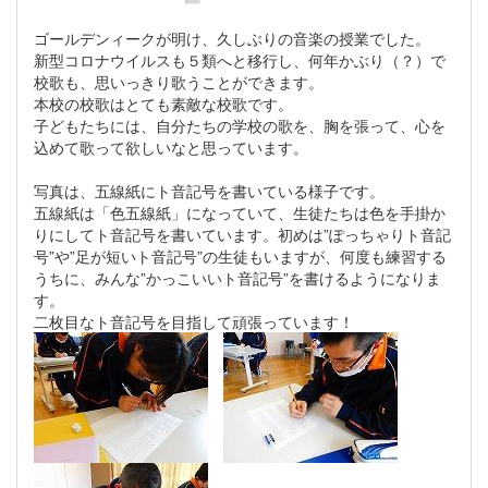
ゴールデンィークが明け、久しぶりの音楽の授業でした。
新型コロナウイルスも５類へと移行し、何年かぶり（？）で
校歌も、思いっきり歌うことができます。
本校の校歌はとても素敵な校歌です。
子どもたちには、自分たちの学校の歌を、胸を張って、心を
込めて歌って欲しいなと思っています。
写真は、五線紙にト音記号を書いている様子です。
五線紙は「色五線紙」になっていて、生徒たちは色を手掛か
りにしてト音記号を書いています。初めは”ぽっちゃりト音記
号”や”足が短いト音記号”の生徒もいますが、何度も練習する
うちに、みんな”かっこいいト音記号”を書けるようになりま
す。
二枚目なト音記号を目指して頑張っています！