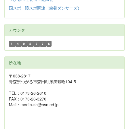
国スポ・障スポ関連（森養ダンサーズ）
カウンタ
4
4
0
5
7
7
5
所在地
〒038-2817
青森県つがる市森田町床舞鶴喰104-5
TEL：0173-26-2610
FAX：0173-26-3270
Mail：morita-sh@asn.ed.jp