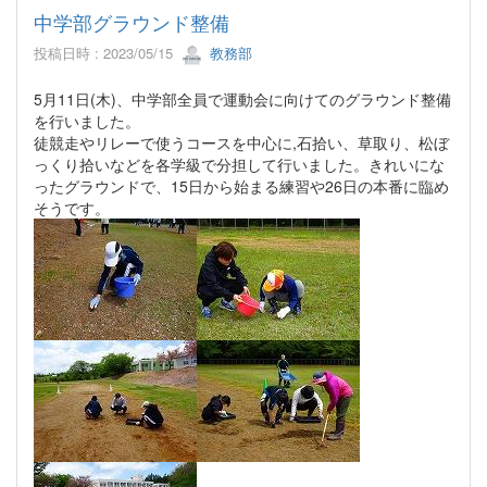
中学部グラウンド整備
投稿日時 : 2023/05/15
教務部
5月11日(木)、中学部全員で運動会に向けてのグラウンド整備
を行いました。
徒競走やリレーで使うコースを中心に,石拾い、草取り、松ぼ
っくり拾いなどを各学級で分担して行いました。きれいにな
ったグラウンドで、15日から始まる練習や26日の本番に臨め
そうです。