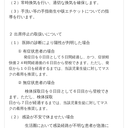
（２）常時換気を行い、適切な換気を確保します。
（３）手洗い等の手指衛生や咳エチケットについての指
導を行います。
２ 出席停止の取扱いについて
（１）
医師の診断により陽性が判明した場合
①
有症状患者の場合
発症日を０日目として５日間経過し、かつ、症状軽
快後２４時間経過後
の６日目から登校
できます。ただし、発
症から１０日を経過するまでは、
当該児童生徒に対してマス
クの着用
を推奨します。
②
無症状患者の場合
検体採取日を０日目として６日目から登校でき
ます。ただし、検体採取
日から７日が経過
するまでは、当該児童生徒に対してマス
クの着用を推奨します。
（２）
感染が不安で休ませたい場合
生活圏において感染経路が不明な患者が急激に