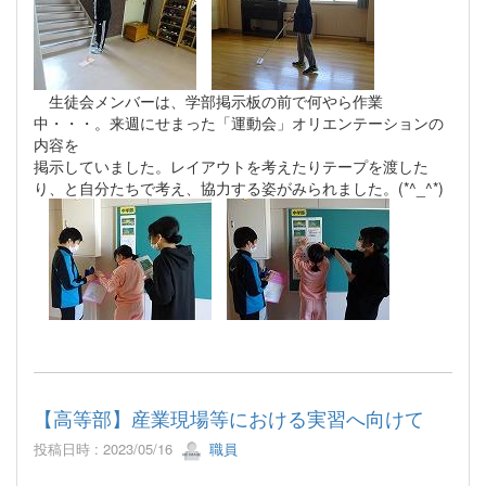
生徒会メンバーは、学部掲示板の前で何やら作業
中・・・。来週にせまった「運動会」オリエンテーションの
内容を
掲示していました。レイアウトを考えたりテープを渡した
り、と自分たちで考え、協力する姿がみられました。(*^_^*)
【高等部】産業現場等における実習へ向けて
投稿日時 : 2023/05/16
職員