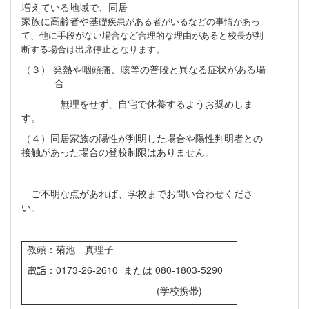
増えている地域で、同居
家族に高齢者や基
礎疾患がある者がいるなどの事情があっ
て、他に手段がない場合など合理的な理由があると
校長が判
断する場合は出席停止となります。
（３）
発熱や咽頭痛、咳等の普段と異なる症状がある場
合
無理をせず、自宅で休養するようお奨めしま
す。
（４）同居家族の陽性が判明した場合や陽性判明者との
接触があった場合の登校制限はありません。
ご不明な点があれば、学校までお問い合わせくださ
い。
教頭：菊池 真理子
電話
：
0173-26-2610
または
080-1803-5290
(
学校携帯
)