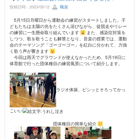
投稿日時 : 2023/05/12
職員
5月15日月曜日から運動会の練習がスタートしました。子
どもたちは太陽の光をたくさん浴びながら、徒競走やリレー
の練習に一生懸命取り組んでいます
また、感染症対策を
しつつ、歌を歌うことも解禁となり、音楽の授業では、運動
会のテーマソング「ゴーゴーゴー」を紅白に分かれて、力強
く歌う声が響きます
今回は雨天でグラウンドが使えなかったため、5月19日に
体育館で行った団体種目の練習風景について紹介します。
ラジオ体操、ピシッとそろってかっ
こいい
団体種目の簡単な紹介