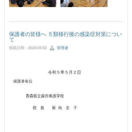
保護者の皆様へ ５類移行後の感染症対策につい
て
投稿日時 : 2023/05/02
管理者
令和５
年
５月２
日
保護者各位
青森県立
森田養護
学校
校
長
菊
地 圭 子