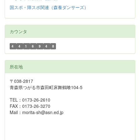
国スポ・障スポ関連（森養ダンサーズ）
カウンタ
4
4
1
6
9
4
8
所在地
〒038-2817
青森県つがる市森田町床舞鶴喰104-5
TEL：0173-26-2610
FAX：0173-26-3270
Mail：morita-sh@asn.ed.jp