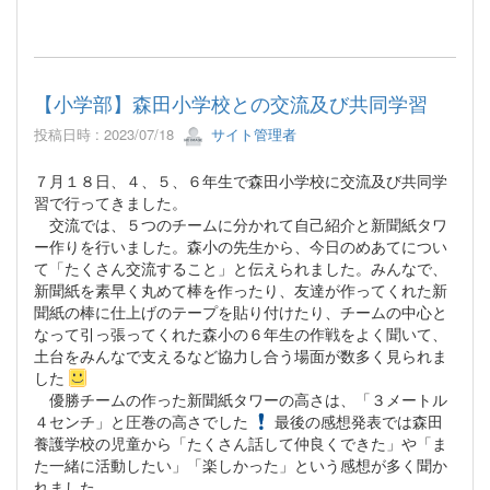
【小学部】森田小学校との交流及び共同学習
投稿日時 : 2023/07/18
サイト管理者
７月１８日、４、５、６年生で森田小学校に交流及び共同学
習で行ってきました。
交流では、５つのチームに分かれて自己紹介と新聞紙タワ
ー作りを行いました。森小の先生から、今日のめあてについ
て「たくさん交流すること」と伝えられました。みんなで、
新聞紙を素早く丸めて棒を作ったり、友達が作ってくれた新
聞紙の棒に仕上げのテープを貼り付けたり、チームの中心と
なって引っ張ってくれた森小の６年生の作戦をよく聞いて、
土台をみんなで支えるなど協力し合う場面が数多く見られま
した
優勝チームの作った新聞紙タワーの高さは、「３メートル
４センチ」と圧巻の高さでした
最後の感想発表では森田
養護学校の児童から「たくさん話して仲良くできた」や「ま
た一緒に活動したい」「楽しかった」という感想が多く聞か
れました。