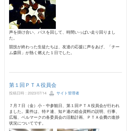
声を掛け合い、パスを回して、時間いっぱい走り回りまし
た。
競技が終わった生徒たちは、友達の応援に声をあげ、「チー
ム森田」が熱く燃えた１日でした。
第１回ＰＴＡ役員会
投稿日時 : 2023/07/14
サイト管理者
７月７日（金）小・中参観日、第１回ＰＴＡ役員会が行われ
ました。案件は、特Ｐ連、知Ｐ連の総会資料の説明、行事、
広報、ベルマークの各委員会の活動計画、ＰＴＡ会費の進捗
状況についてです。