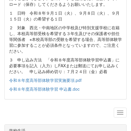
ロード（保存）してくださるようお願いいたします。
１ 日時 令和８年９月１日（火）、９月８日（火）、９月
１５日（火）の希望する１日
２ 対象 西北・中南地区の中学校及び特別支援学校に在籍
し、本校高等部受検を希望する３年生及びその保護者や担任
等関係者 ※本校高等部の受験を希望する場合、高等部体験学
習に参加することが必須条件となっていますので、ご注意く
ださい。
３ 申し込み方法 「令和８年度高等部体験学習申込書」に
必要事項を記入（入力）しFAXまたは郵送にてお申し込みく
ださい。 申し込み締め切り：７月２４日（金）必着
令和８年度高等部体験学習実施要項.pdf
令和８年度高等部体験学習 申込書.doc
学校生活