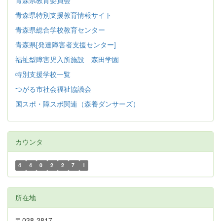
青森県教育委員会
青森県特別支援教育情報サイト
青森県総合学校教育センター
青森県[発達障害者支援センター]
福祉型障害児入所施設 森田学園
特別支援学校一覧
つがる市社会福祉協議会
国スポ・障スポ関連（森養ダンサーズ）
カウンタ
4
4
0
2
2
7
1
所在地
〒038-2817