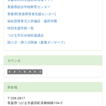
青森県総合学校教育センター
青森県[発達障害者支援センター]
福祉型障害児入所施設 森田学園
特別支援学校一覧
つがる市社会福祉協議会
国スポ・障スポ関連（森養ダンサーズ）
カウンタ
4
4
1
5
9
0
2
所在地
〒038-2817
青森県つがる市森田町床舞鶴喰104-5