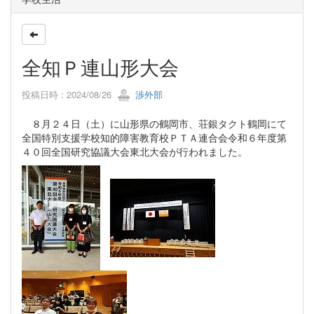
全知Ｐ連山形大会
投稿日時 : 2024/08/26
渉外部
８月２４日（土）に山形県の鶴岡市、荘銀タクト鶴岡にて
全国特別支援学校知的障害教育校ＰＴＡ連合会令和６年度第
４０回全国研究協議大会東北大会が行われました。