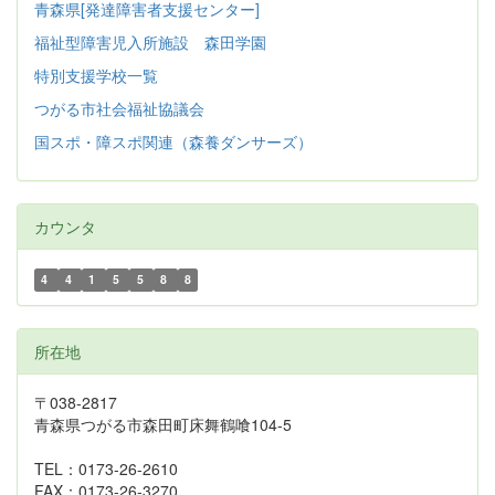
青森県[発達障害者支援センター]
福祉型障害児入所施設 森田学園
特別支援学校一覧
つがる市社会福祉協議会
国スポ・障スポ関連（森養ダンサーズ）
カウンタ
4
4
1
5
5
8
8
所在地
〒038-2817
青森県つがる市森田町床舞鶴喰104-5
TEL：0173-26-2610
FAX：0173-26-3270