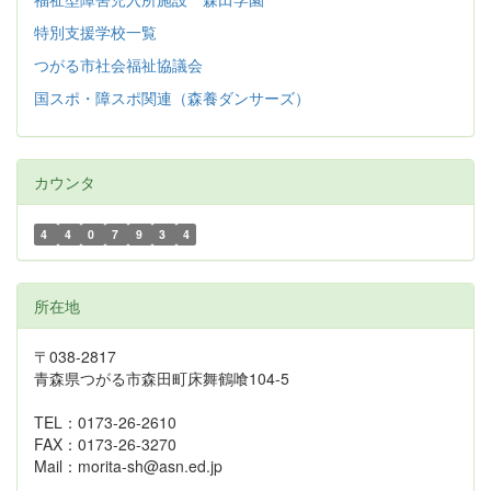
特別支援学校一覧
つがる市社会福祉協議会
国スポ・障スポ関連（森養ダンサーズ）
カウンタ
4
4
0
7
9
3
4
所在地
〒038-2817
青森県つがる市森田町床舞鶴喰104-5
TEL：0173-26-2610
FAX：0173-26-3270
Mail：morita-sh@asn.ed.jp