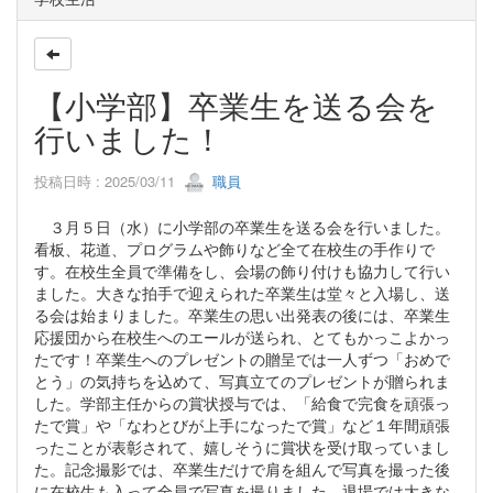
【小学部】卒業生を送る会を
行いました！
投稿日時 : 2025/03/11
職員
３月５日（水）に小学部の卒業生を送る会を行いました。
看板、花道、プログラムや飾りなど全て在校生の手作りで
す。在校生全員で準備をし、会場の飾り付けも協力して行い
ました。大きな拍手で迎えられた卒業生は堂々と入場し、送
る会は始まりました。卒業生の思い出発表の後には、卒業生
応援団から在校生へのエールが送られ、とてもかっこよかっ
たです！卒業生へのプレゼントの贈呈では一人ずつ「おめで
とう」の気持ちを込めて、写真立てのプレゼントが贈られま
した。学部主任からの賞状授与では、「給食で完食を頑張っ
たで賞」や「なわとびが上手になったで賞」など１年間頑張
ったことが表彰されて、嬉しそうに賞状を受け取っていまし
た。記念撮影では、卒業生だけで肩を組んで写真を撮った後
に在校生も入って全員で写真を撮りました。退場では大きな