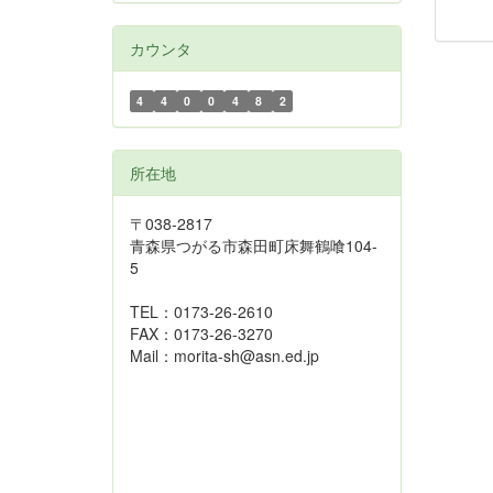
カウンタ
4
4
0
0
4
8
2
所在地
〒038-2817
青森県つがる市森田町床舞鶴喰104-
5
TEL：0173-26-2610
FAX：0173-26-3270
Mail：morita-sh@asn.ed.jp