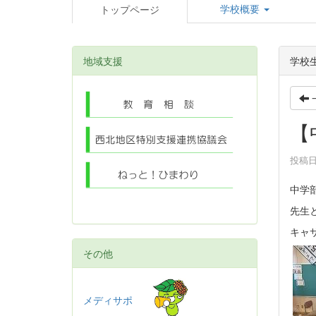
学校概要
トップページ
地域支援
学校
【
投稿日時
中学
先生
キャ
その他
メディサポ