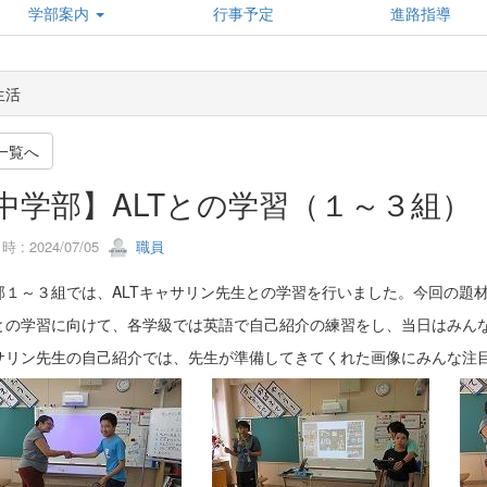
学部案内
行事予定
進路指導
生活
一覧へ
中学部】ALTとの学習（１～３組）
 : 2024/07/05
職員
部１～３組では、ALTキャサリン先生との学習を行いました。今回の題
との学習に向けて、各学級では英語で自己紹介の練習をし、当日はみん
サリン先生の自己紹介では、先生が準備してきてくれた画像にみんな注目！