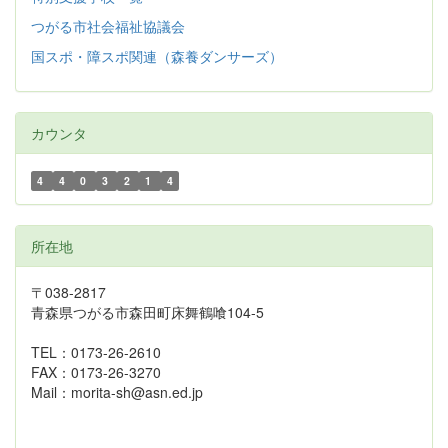
つがる市社会福祉協議会
国スポ・障スポ関連（森養ダンサーズ）
カウンタ
4
4
0
3
2
1
4
所在地
〒038-2817
青森県つがる市森田町床舞鶴喰104-5
TEL：0173-26-2610
FAX：0173-26-3270
Mail：morita-sh@asn.ed.jp