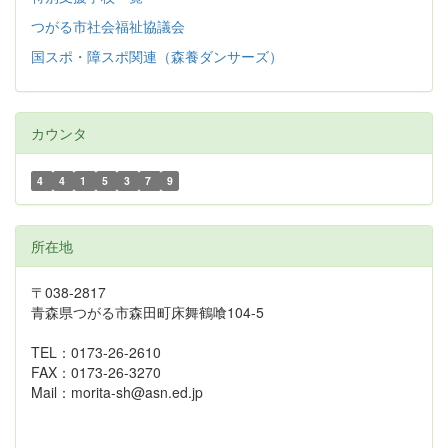
つがる市社会福祉協議会
国スポ・障スポ関連（森養ダンサーズ）
カウンタ
4
4
1
5
3
7
9
所在地
〒038-2817
青森県つがる市森田町床舞鶴喰104-5
TEL：0173-26-2610
FAX：0173-26-3270
Mail：morita-sh@asn.ed.jp