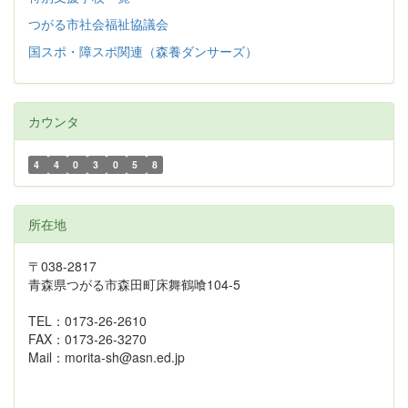
つがる市社会福祉協議会
国スポ・障スポ関連（森養ダンサーズ）
カウンタ
4
4
0
3
0
5
8
所在地
〒038-2817
青森県つがる市森田町床舞鶴喰104-5
TEL：0173-26-2610
FAX：0173-26-3270
Mail：morita-sh@asn.ed.jp