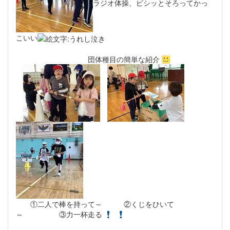
ラジオ体操、ピシッとそろってかっ
こいい
団体種目の簡単な紹介
①二人で棒を持って～ ②くじをひいて
～ ③力一杯走る