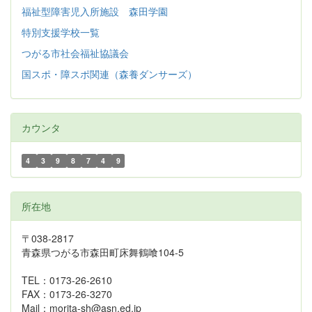
福祉型障害児入所施設 森田学園
特別支援学校一覧
つがる市社会福祉協議会
国スポ・障スポ関連（森養ダンサーズ）
カウンタ
4
3
9
8
7
4
9
所在地
〒038-2817
青森県つがる市森田町床舞鶴喰104-5
TEL：0173-26-2610
FAX：0173-26-3270
Mail：morita-sh@asn.ed.jp