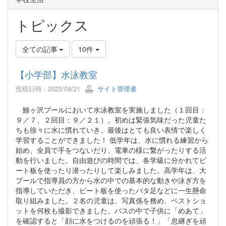
トピックス
全ての記事
10件
【小学部】水泳教室
投稿日時 : 2023/09/21
サイト管理者
鯵ヶ沢プールにおいて水泳教室を実施しました（１回目：
９／７、２回目：９／２１）。初めは緊張気味だった児童た
ちも徐々に水に慣れていき、最後はとても良い表情で楽しく
学習することができました！ 低学年は、水に慣れる練習から
始め、全員で手をつないだり、電車の様に繋がったりする活
動を行いました。自由遊びの時間では、各学級に分かれてビ
ート板を使ったり潜ったりして楽しみました。高学年は、大
プールで指導員の方から水の中での基本的な動きや泳ぎ方を
指導していただき、ビート板を使ったバタ足などに一生懸命
取り組みました。２名の児童は、写真係を務め、ベストショ
ットを何枚も撮影できました。バスの中で子供に「めあて」
を確認すると「顔に水をつけるのを頑張る！」「息継ぎを頑