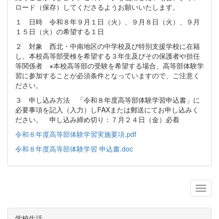
ロード（保存）してくださるようお願いいたします。
１ 日時 令和８年９月１日（火）、９月８日（火）、９月
１５日（火）の希望する１日
２ 対象 西北・中南地区の中学校及び特別支援学校に在籍
し、本校高等部受検を希望する３年生及びその保護者や担任
等関係者 ※本校高等部の受験を希望する場合、高等部体験学
習に参加することが必須条件となっていますので、ご注意く
ださい。
３ 申し込み方法 「令和８年度高等部体験学習申込書」に
必要事項を記入（入力）しFAXまたは郵送にてお申し込みく
ださい。 申し込み締め切り：７月２４日（金）必着
令和８年度高等部体験学習実施要項.pdf
令和８年度高等部体験学習 申込書.doc
学校生活