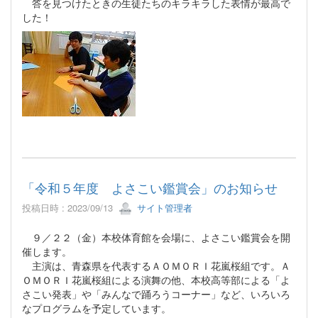
答を見つけたときの生徒たちのキラキラした表情が最高で
した！
「令和５年度 よさこい鑑賞会」のお知らせ
投稿日時 : 2023/09/13
サイト管理者
９／２２（金）本校体育館を会場に、よさこい鑑賞会を開
催します。
主演は、青森県を代表するＡＯＭＯＲＩ花嵐桜組です。Ａ
ＯＭＯＲＩ花嵐桜組による演舞の他、本校高等部による「よ
さこい発表」や「みんなで踊ろうコーナー」など、いろいろ
なプログラムを予定しています。