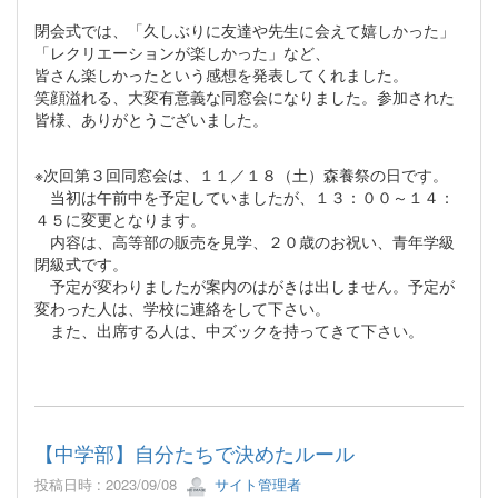
閉会式では、「久しぶりに友達や先生に会えて嬉しかった」
「レクリエーションが楽しかった」など、
皆さん楽しかったという感想を発表してくれました。
笑顔溢れる、大変有意義な同窓会になりました。参加された
皆様、ありがとうございました。
※次回第３回同窓会は、１１／１８（土）森養祭の日です。
当初は午前中を予定していましたが、１３：００～１４：
４５に変更となります。
内容は、高等部の販売を見学、２０歳のお祝い、青年学級
閉級式です。
予定が変わりましたが案内のはがきは出しません。予定が
変わった人は、学校に連絡をして下さい。
また、出席する人は、中ズックを持ってきて下さい。
【中学部】自分たちで決めたルール
投稿日時 : 2023/09/08
サイト管理者