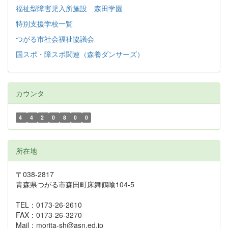
福祉型障害児入所施設 森田学園
特別支援学校一覧
つがる市社会福祉協議会
国スポ・障スポ関連（森養ダンサーズ）
カウンタ
4
4
2
0
8
0
0
所在地
〒038-2817
青森県つがる市森田町床舞鶴喰104-5
TEL：0173-26-2610
FAX：0173-26-3270
Mail：morita-sh@asn.ed.jp