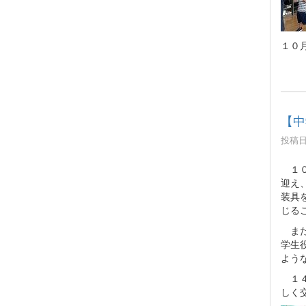
１０
【中
投稿日時
１０
迎え
装具
じる
また
学生
よう
１４
しく