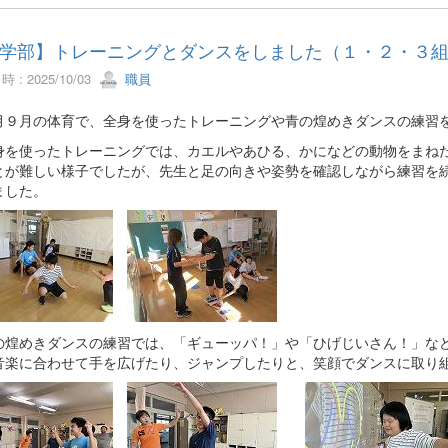
学部】トレーニングとダンスをしました（１・２・３
 : 2025/10/03
職員
９月の体育で、全身を使ったトレーニングや青の煌めきダンスの練習
を使ったトレーニングでは、カエルやあひる、かになどの動物をまねた
とが難しい様子でしたが、先生と足の向きや姿勢を確認しながら練習を
ました。
煌めきダンスの練習では、「ギューッパ！」や「ひげじいさん！」など
音楽に合わせて手を広げたり、ジャンプしたりと、笑顔でダンスに取り