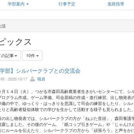
学部案内
行事予定
進路指導
生活
ピックス
ての記事
10件
学部】シルバークラブとの交流会
 : 2025/10/17
職員
月１４日（火）、つがる市森田高齢農業者生きがいセンターにて、シル
プログラム作成、ゲーム準備、司会原稿の作成・進行練習、出し物発表
準備の中で、ゆっくり・はっきりを意識して司会の練習をしたり、シル
たりと高齢者疑似体験での学びを生かして活動する様子も見られました
の出し物発表では、シルバークラブの方が「ねぶた音頭」、森田養護学
披露しました。その後のゲーム、「紙コップ引きゲーム」や「じゃんけ
方にルールを伝えたり、シルバークラブの方から「頑張ろう」と声をか