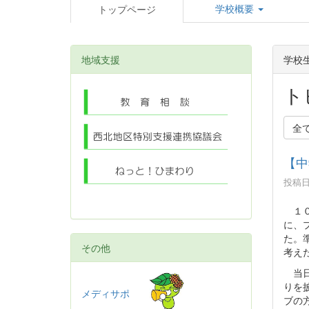
学校概要
トップページ
地域支援
学校
ト
全
【中
投稿日時
１０
に、
た。
その他
考え
当日
りを
メディサポ
ブの