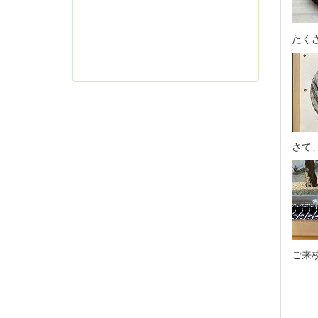
たく
さて
ご来