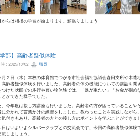
月からは相撲の学習が始まります。頑張りましょう！
学部】高齢者疑似体験
 : 2025/10/02
職員
月２日（木）本校の体育館でつがる市社会福祉協議会森田支所や木造地
、高齢者疑似体験を行いました。高齢者の体の機能についての講話を聞
をつけた状態での歩行や買い物体験では、「足が重たい」「お金が掴め
ことができた様子でした。
、今年度は接し方講座も行いました。高齢者の方が困っていることやそ
役に分かれて言葉かけの練習をしました。教わったことを実践しながら
な気付きもあり、高齢者の方との接し方のポイントを学ぶことができま
日はいよいよシルバークラブとの交流会です。今回の高齢者疑似体験で
交流しましょう。