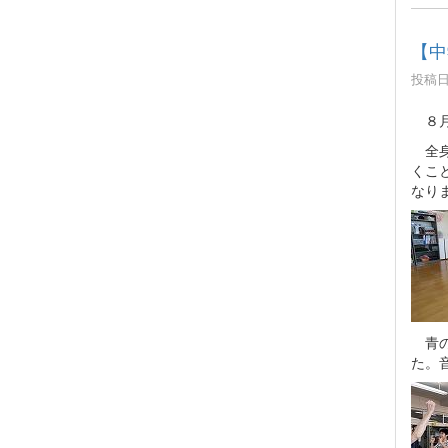
【中
投稿日時
８月
全身
くこ
なり
青の
た。