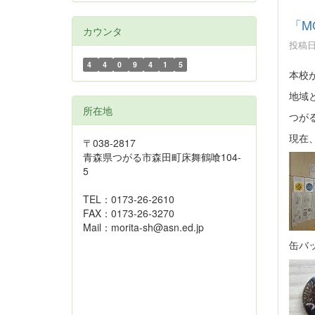
「M
カウンタ
投稿日時
4
4
0
9
4
1
5
本校
地域
所在地
つが
現在、
〒038-2817
青森県つがる市森田町床舞鶴喰104-
5
TEL：0173-26-2610
FAX：0173-26-3270
Mail：morita-sh@asn.ed.jp
缶バ